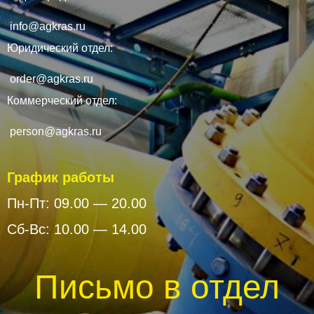
info@agkras.ru
Юридический отдел:
order@agkras.ru
Коммерческий отдел:
person@agkras.ru
График работы
Пн-Пт: 09.00 — 20.00
Сб-Вс: 10.00 — 14.00
Письмо в отдел