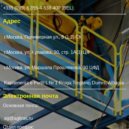
+335 (0)(9) 6 355-4-538-400 (BEL)
Адрес
г.Москва, Полимерная ул., 8 (1,2) СК
г.Москва, ул. Кулакова, 20, стр. 1А(3) ЦФ
г.Москва, ул. Маршала Прошлякова, 30 ЦФД
Kapitenerija e Portit L Nr 1 Rruga Tregtare, Durres, Albania
Электронная почта
Основная почта:
ag@agkras.ru
Отдел продаж: